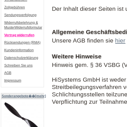
Zollgebühren
Der Inhalt dieser Seiten ist
Sendungsverfolgung
Widerrufsbelehrung &
MusterWiderrufsformular
Allgemeine Geschäftsbe
Vertrag widerrufen
Unsere AGB finden sie
hier
Rücksendungen (RMA)
Kundeninformation
Weitere Hinweise
Datenschutzerklärung
Hinweis gem. § 36 VSBG (Ve
Schreiben Sie uns
AGB
HiSystems GmbH ist weder b
Impressum
Streitbeilegungsverfahren v
Schlichtungsstellen teilzu
Sonderangebote��[mehr]
Verpflichtung zur Teilnahm