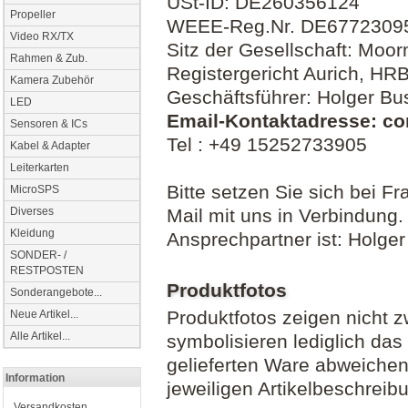
USt-ID: DE260356124
Propeller
WEEE-Reg.Nr. DE6772309
Video RX/TX
Sitz der Gesellschaft: Moo
Rahmen & Zub.
Registergericht Aurich, HR
Kamera Zubehör
Geschäftsführer: Holger Bu
LED
Email-Kontaktadresse: c
Sensoren & ICs
Tel : +49 15252733905
Kabel & Adapter
Leiterkarten
Bitte setzen Sie sich bei 
MicroSPS
Diverses
Mail mit uns in Verbindung.
Kleidung
Ansprechpartner ist: Holge
SONDER- /
RESTPOSTEN
Produktfotos
Sonderangebote...
Produktfotos zeigen nicht 
Neue Artikel...
Alle Artikel...
symbolisieren lediglich da
gelieferten Ware abweichen.
Information
jeweiligen Artikelbeschreib
Versandkosten