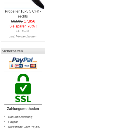
Propeller 16x5.5 CFK -
rechts
59,50€
17,85€
Sie sparen 70% !
inkl. MwSt,
Versandkosten
zzgl.
Sicherheiten
Zahlungsmethoden
Banküberweisung
Paypal
Kreditkarte über Paypal