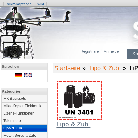
MikroKopter.de
Wiki
Registrieren
Anmelden
St
Sprachen
Startseite
»
Lipo & Zub.
» LiP
Kategorien
MK Basissets
MikroKopter Elektronik
Lizenz-Funktionen
Telemetrie
Lipo & Zub.
Lipo & Zub.
Motor, Servo & Zub.