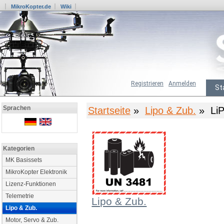
MikroKopter.de
Wiki
Registrieren
Anmelden
St
Sprachen
Startseite
»
Lipo & Zub.
» LiP
Kategorien
MK Basissets
MikroKopter Elektronik
Lizenz-Funktionen
Telemetrie
Lipo & Zub.
Lipo & Zub.
Motor, Servo & Zub.