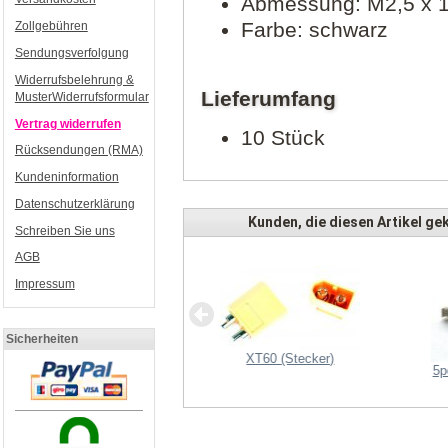
Abmessung: M2,5 x
Farbe: schwarz
Zollgebühren
Sendungsverfolgung
Widerrufsbelehrung &
Lieferumfang
MusterWiderrufsformular
Vertrag widerrufen
10 Stück
Rücksendungen (RMA)
Kundeninformation
Datenschutzerklärung
Kunden, die diesen Artikel gek
Schreiben Sie uns
AGB
Impressum
Sicherheiten
XT60 (Stecker)
5p
bon Propeller Abdeckung (3-
Loch)