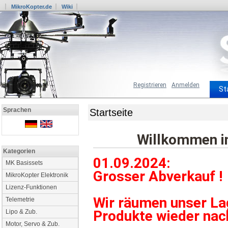
MikroKopter.de
Wiki
Registrieren
Anmelden
St
Sprachen
Startseite
Willkommen i
Kategorien
01.09.2024:
MK Basissets
Grosser Abverkauf !
MikroKopter Elektronik
Lizenz-Funktionen
Wir räumen unser Lag
Telemetrie
Produkte wieder nach
Lipo & Zub.
Motor, Servo & Zub.