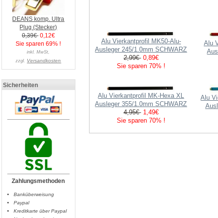
DEANS komp. Ultra
Plug (Stecker)
0,39€
0,12€
Alu Vierkantprofil MK50-Alu-
Alu 
Sie sparen 69% !
Ausleger 245/1.0mm SCHWARZ
Aus
inkl. MwSt,
2,99€
0,89€
Versandkosten
zzgl.
Sie sparen 70% !
Sicherheiten
Alu Vierkantprofil MK-Hexa XL
Alu V
Ausleger 355/1.0mm SCHWARZ
Aus
4,95€
1,49€
Sie sparen 70% !
Zahlungsmethoden
Banküberweisung
Paypal
Kreditkarte über Paypal