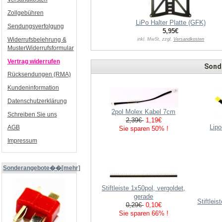
Zollgebühren
LiPo Halter Platte (GFK)
Sendungsverfolgung
5,95€
Widerrufsbelehrung &
inkl. MwSt, zzgl.
Versandkosten
MusterWiderrufsformular
Vertrag widerrufen
Sond
Rücksendungen (RMA)
Kundeninformation
Datenschutzerklärung
2pol Molex Kabel 7cm
Schreiben Sie uns
2,39€
1,19€
Lip
AGB
Sie sparen 50% !
Impressum
Sonderangebote��[mehr]
Stiftleiste 1x50pol, vergoldet,
gerade
Stiftlei
0,29€
0,10€
Sie sparen 66% !