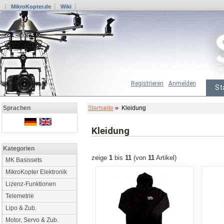
MikroKopter.de
Wiki
Registrieren
Anmelden
St
Startseite
» Kleidung
Sprachen
Kleidung
Kategorien
zeige
1
bis
11
(von
11
Artikel)
MK Basissets
MikroKopter Elektronik
Lizenz-Funktionen
Telemetrie
Lipo & Zub.
Motor, Servo & Zub.