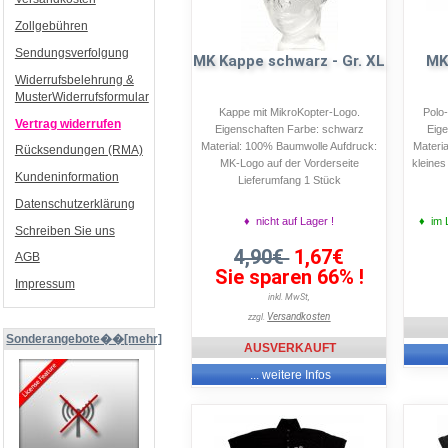
Zollgebühren
Sendungsverfolgung
MK Kappe schwarz - Gr. XL
MK 
Widerrufsbelehrung &
MusterWiderrufsformular
Kappe mit MikroKopter-Logo.
Polo-
Vertrag widerrufen
Eigenschaften Farbe: schwarz
Eig
Material: 100% Baumwolle Aufdruck:
Materi
Rücksendungen (RMA)
MK-Logo auf der Vorderseite
kleines
Kundeninformation
Lieferumfang 1 Stück
Datenschutzerklärung
♦ nicht auf Lager !
♦ im L
Schreiben Sie uns
4,90€
1,67€
AGB
Sie sparen 66% !
Impressum
inkl. MwSt,
Versandkosten
zzgl.
Sonderangebote��[mehr]
AUSVERKAUFT
... weitere Infos