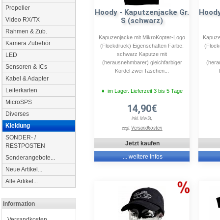
Propeller
Hoody - Kaputzenjacke Gr.
Hoody
S (schwarz)
Video RX/TX
Rahmen & Zub.
Kapuzenjacke mit MikroKopter-Logo
Kapuze
Kamera Zubehör
(Flockdruck) Eigenschaften Farbe:
(Flock
schwarz Kaputze mit
LED
(herausnehmbarer) gleichfarbiger
(hera
Sensoren & ICs
Kordel zwei Taschen...
Kabel & Adapter
Leiterkarten
♦ im Lager. Lieferzeit 3 bis 5 Tage
MicroSPS
14,90€
Diverses
inkl. MwSt,
Kleidung
Versandkosten
zzgl.
SONDER- /
Jetzt kaufen
RESTPOSTEN
... weitere Infos
Sonderangebote...
Neue Artikel...
Alle Artikel...
Information
Versandkosten