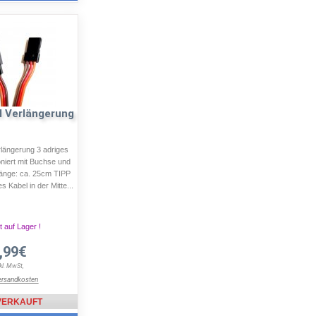
l Verlängerung
längerung 3 adriges
oniert mit Buchse und
Länge: ca. 25cm TIPP
 Kabel in der Mitte...
t auf Lager !
,99€
nkl. MwSt,
ersandkosten
VERKAUFT