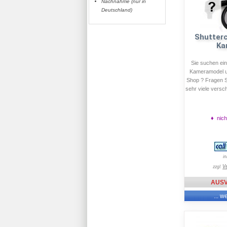
Nachnahme (nur in
Deutschland)
Shutterc
Ka
Sie suchen ein
Kameramodel un
Shop ? Fragen S
sehr viele versc
♦ nich
i
V
zzgl.
AUS
... w