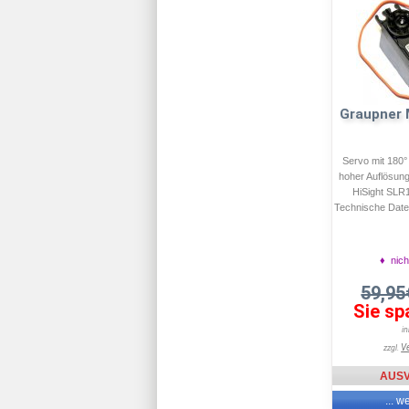
Graupner
Servo mit 180°
hoher Auflösung.
HiSight SLR1
Technische Date
♦ nich
59,9
Sie sp
i
V
zzgl.
AUS
... w