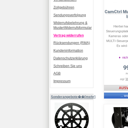
Zollgebühren
CamCtrl Mul
Sendungsverfolgung
Widerrufsbelehrung &
Hierbei ha
MusterWiderrufsformular
Steuerungsplat
Vertrag widerrufen
Kameras ode
MULTI-Steuerpr
Rücksendungen (RMA)
Es wird 
Kundeninformation
♦ nich
Datenschutzerklärung
Schreiben Sie uns
9
AGB
i
V
zzgl.
Impressum
AUS
... w
Sonderangebote��[mehr]