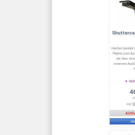
Shutterca
Hierbei handelt 
Platine zum Au
die über ei
externen Aus
M
♦ nich
4
i
V
zzgl.
AUS
... w