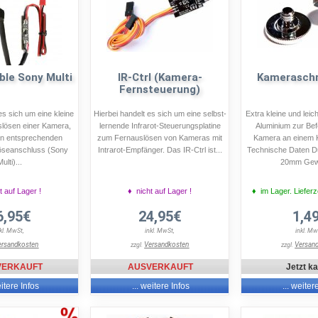
ble Sony Multi
IR-Ctrl (Kamera-
Kameraschr
Fernsteuerung)
es sich um eine kleine
Hierbei handelt es sich um eine selbst-
Extra kleine und lei
slösen einer Kamera,
lernende Infrarot-Steuerungsplatine
Aluminium zur Bef
nen entsprechenden
zum Fernauslösen von Kameras mit
Kamera an einem 
löseanschluss (Sony
Intrarot-Empfänger. Das IR-Ctrl ist...
Technische Daten D
ulti)...
20mm Gewi
t auf Lager !
♦ nicht auf Lager !
♦ im Lager. Lieferz
6,95€
24,95€
1,4
nkl. MwSt,
inkl. MwSt,
inkl. Mw
ersandkosten
Versandkosten
Versan
zzgl.
zzgl.
VERKAUFT
AUSVERKAUFT
Jetzt k
eitere Infos
... weitere Infos
... weiter