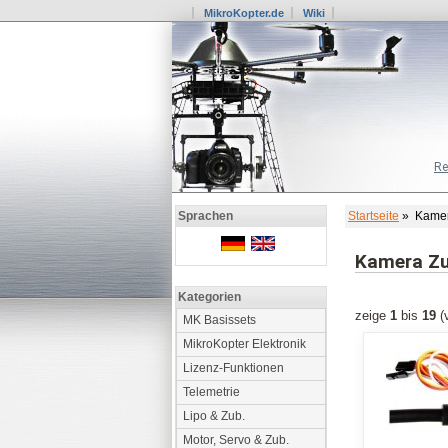
MikroKopter.de
Wiki
Re
Startseite
» Kamer
Sprachen
Kamera Z
Kategorien
zeige
1
bis
19
(
MK Basissets
MikroKopter Elektronik
Lizenz-Funktionen
Telemetrie
Lipo & Zub.
Motor, Servo & Zub.