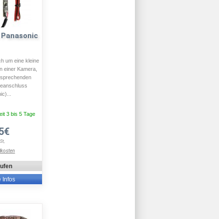
 Panasonic
ch um eine kleine
n einer Kamera,
ntsprechenden
seanschluss
c)...
eit 3 bis 5 Tage
5€
St,
dkosten
aufen
e Infos