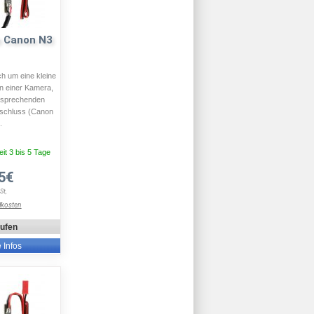
e Canon N3
ch um eine kleine
n einer Kamera,
ntsprechenden
nschluss (Canon
.
eit 3 bis 5 Tage
5€
St,
dkosten
aufen
e Infos