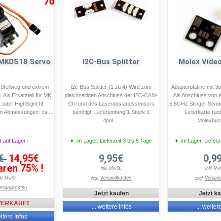
 MKDS18 Servo
I2C-Bus Splitter
Molex Vide
 Stellweg und extrem
I2c-Bus Splitter (1 zu 4) Wird zum
Adapterplatine mit 3
 Als Ersatzteil für MK
gleichzeitigen Anschluss der I2C-CAM-
Als Anschluss von
 oder HighSight III
Ctrl und des Laserabstandssensors
5.8GHz Stinger Sende
n Abmessungen: ca....
benötigt. Lieferumfang 1 Stück 1
Leiterkarte (un
4pol....
Molexbuch
t auf Lager !
♦ im Lager. Lieferzeit 3 bis 5 Tage
♦ im Lager. Lieferz
5€
14,95€
9,95€
0,9
aren 75% !
inkl. MwSt,
inkl. Mw
Versandkosten
Versan
nkl. MwSt,
zzgl.
zzgl.
ersandkosten
Jetzt kaufen
Jetzt k
VERKAUFT
... weitere Infos
... weiter
eitere Infos