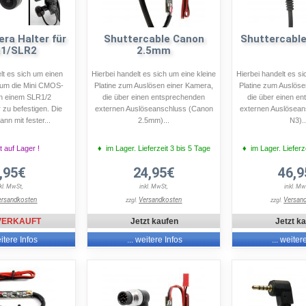
ra Halter für
Shuttercable Canon
Shuttercabl
1/SLR2
2.5mm
lt es sich um einen
Hierbei handelt es sich um eine kleine
Hierbei handelt es si
um die Mini CMOS-
Platine zum Auslösen einer Kamera,
Platine zum Auslöse
n einem SLR1/2
die über einen entsprechenden
die über einen e
 zu befestigen. Die
externen Auslöseanschluss (Canon
externen Auslösea
nn mit fester...
2.5mm)...
N3)..
t auf Lager !
♦ im Lager. Lieferzeit 3 bis 5 Tage
♦ im Lager. Lieferz
,95€
24,95€
46,9
nkl. MwSt,
inkl. MwSt,
inkl. Mw
ersandkosten
Versandkosten
Versan
zzgl.
zzgl.
VERKAUFT
Jetzt kaufen
Jetzt k
eitere Infos
... weitere Infos
... weiter