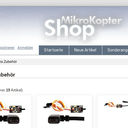
gistrieren
Anmelden
Startseite
Neue Artikel
Sonderang
a Zubehör
ubehör
von
19
Artikel)