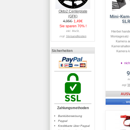
Okto2 Centerplate
Mini-Kame
(GFK)
SLR
4,95€
1,49€
Sie sparen 70% !
inkl. MwSt,
Hierbei hande
Versandkosten
Montagesatz 
zzgl.
Kamera a
Kamerahalter
Sicherheiten
Kamera ka
♦ nich
9
i
V
zzgl.
AUS
... w
Zahlungsmethoden
Banküberweisung
Paypal
Kreditkarte über Paypal