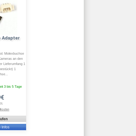
o Adapter
pol. Molexbuchse
 Kameras an den
r Lieferumfang 1
bestückt) 1
se...
eit 3 bis 5 Tage
9€
St,
dkosten
aufen
e Infos