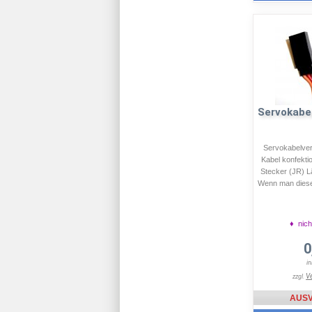
Servokabe
Servokabelver
Kabel konfekti
Stecker (JR) 
Wenn man dieses
♦ nich
0
i
V
zzgl.
AUS