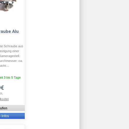
aube Alu
chte Schraube aus
estigung einer
Kameragestell.
urchmesser: ca.
cht:...
eit 3 bis 5 Tage
9€
St,
dkosten
aufen
e Infos