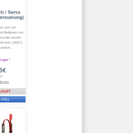
ti / Servo
steuerung)
 es sich um
um Bedienen von
mcorder neuem
ll (kein LANC!).
unktion...
 Lager !
5€
St,
dkosten
KAUFT
e Infos