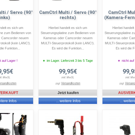
ti / Servo (90°
CamCtrl Multi / Servo (90°
CamCtrl Mul
links)
rechts)
(Kamera-Fern
ndelt es sich um
Hierbei handelt es sich um
Hierbei handelt
ine zum Bedienen von
Steuerungsplatine zum Bedienen von
Steuerungsplatine z
r Camcorder neuem
Kameras oder Camcorder neuem
Kameras oder Ca
otokoll (kein LANC!).
MULTI-Steuerprotokoll (kein LANC!).
MULTI-Steuerprotoko
die Funktion...
Es wird die Funktion...
Es wird die F
t auf Lager !
♦ im Lager. Lieferzeit 3 bis 5 Tage
♦ nicht auf
9,95€
99,95€
99,9
nkl. MwSt,
inkl. MwSt,
inkl. Mw
ersandkosten
Versandkosten
Versan
zzgl.
zzgl.
VERKAUFT
Jetzt kaufen
AUSVER
eitere Infos
... weitere Infos
... weiter