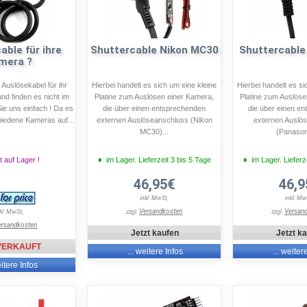
able für ihre
Shuttercable Nikon MC30
Shuttercable
mera ?
 Auslösekabel für ihr
Hierbei handelt es sich um eine kleine
Hierbei handelt es si
d finden es nicht im
Platine zum Auslösen einer Kamera,
Platine zum Auslöse
ie uns einfach ! Da es
die über einen entsprechenden
die über einen e
hiedene Kameras auf...
externen Auslöseanschluss (Nikon
externen Auslö
MC30)...
(Panasoni
t auf Lager !
♦ im Lager. Lieferzeit 3 bis 5 Tage
♦ im Lager. Lieferz
46,95€
46,9
inkl. MwSt,
inkl. Mw
Versandkosten
Versan
nkl. MwSt,
zzgl.
zzgl.
ersandkosten
Jetzt kaufen
Jetzt k
VERKAUFT
... weitere Infos
... weiter
eitere Infos