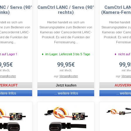
NC / Servo (90°
CamCtrl LANC / Servo (90°
CamCtrl LAN
links)
rechts)
(Kamera-Fern
ndelt es sich um
Hierbei handelt es sich um
Hierbei handelt
ine zum Bedienen von
Steuerungsplatine zum Bedienen von
Steuerungsplatine z
Camcordermit LANC-
Kameras oder Camcordermit LANC-
Kameras oder Camc
wird die Funktion der
Protokoll. Es wird die Funktion der
Protokoll. Es wird 
teuerung...
Fernsteuerung...
Fernsteuer
t auf Lager !
♦ im Lager. Lieferzeit 3 bis 5 Tage
♦ nicht auf
9,95€
99,95€
99,9
nkl. MwSt,
inkl. MwSt,
inkl. Mw
ersandkosten
Versandkosten
Versan
zzgl.
zzgl.
VERKAUFT
Jetzt kaufen
AUSVER
eitere Infos
... weitere Infos
... weiter