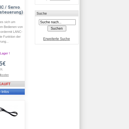
C / Servo
steuerung)
Suche
 es sich um
um Bedienen von
ordermit LANC-
die Funktion der
Erweiterte Suche
ung...
 Lager !
5€
St,
dkosten
KAUFT
e Infos