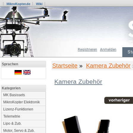
MikroKopter.de
Wiki
Registrieren
Anmelden
St
Sprachen
Startseite
»
Kamera Zubehör
Kamera Zubehör
Kategorien
MK Basissets
MikroKopter Elektronik
Lizenz-Funktionen
Telemetrie
Lipo & Zub.
Motor, Servo & Zub.