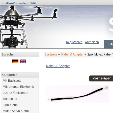
MikroKopter.de
Wiki
Registrieren
Anmelden
St
Startseite
»
Kabel & Adapter
» 2pol Molex Kabel
Sprachen
Kabel & Adapter
Kategorien
MK Basissets
MikroKopter Elektronik
Lizenz-Funktionen
Telemetrie
Lipo & Zub.
Motor, Servo & Zub.