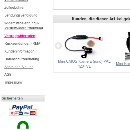
Zollgebühren
Sendungsverfolgung
Kunden, die diesen Artikel gek
Widerrufsbelehrung &
MusterWiderrufsformular
Vertrag widerrufen
Rücksendungen (RMA)
Kundeninformation
Datenschutzerklärung
Mini CMOS Kamera (rund) PAL
Mini-Ka
420TVL
standshalter M3x30 schwarz
Schreiben Sie uns
(Alu)
AGB
Impressum
Sicherheiten