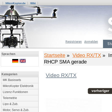
MikroKopter.de
Wiki
Registrieren
Anmelden
St
Sprachen
Startseite
»
Video RX/TX
» Im
RHCP SMA gerade
Video RX/TX
Kategorien
MK Basissets
MikroKopter Elektronik
Lizenz-Funktionen
Telemetrie
Lipo & Zub.
Motor, Servo & Zub.