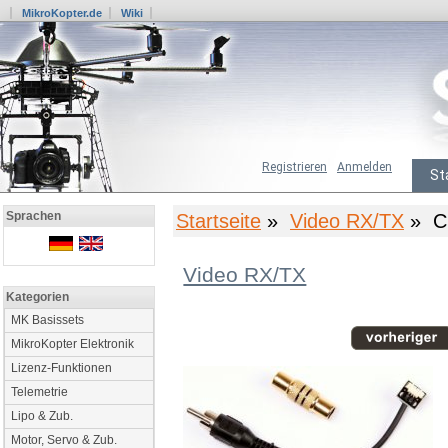
MikroKopter.de
Wiki
Registrieren
Anmelden
St
Sprachen
Startseite
»
Video RX/TX
» Ci
Video RX/TX
Kategorien
MK Basissets
MikroKopter Elektronik
Lizenz-Funktionen
Telemetrie
Lipo & Zub.
Motor, Servo & Zub.