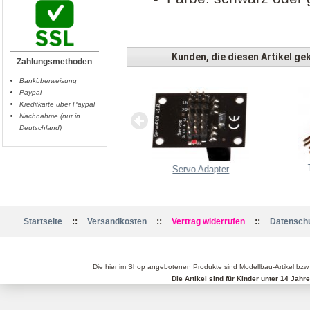
Kunden, die diesen Artikel gek
Zahlungsmethoden
Banküberweisung
Paypal
Kreditkarte über Paypal
Nachnahme (nur in
Deutschland)
MK3644/24 5mm
Servo Adapter
::
::
::
Startseite
Versandkosten
Vertrag widerrufen
Datenschu
Die hier im Shop angebotenen Produkte sind Modellbau-Artikel bzw
Die Artikel sind für Kinder unter 14 Jah