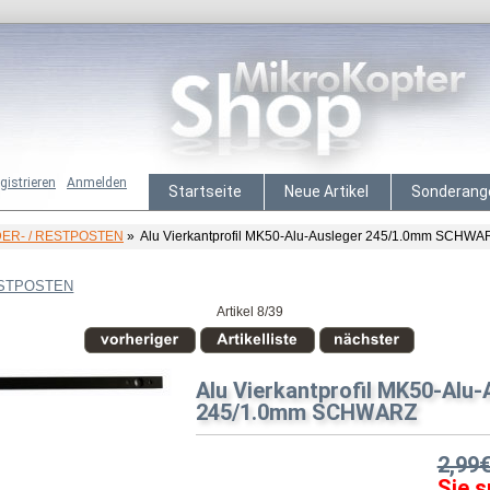
gistrieren
Anmelden
Startseite
Neue Artikel
Sonderang
ER- / RESTPOSTEN
» Alu Vierkantprofil MK50-Alu-Ausleger 245/1.0mm SCHWA
ESTPOSTEN
Artikel 8/39
Alu Vierkantprofil MK50-Alu-
245/1.0mm SCHWARZ
2,99
Sie s