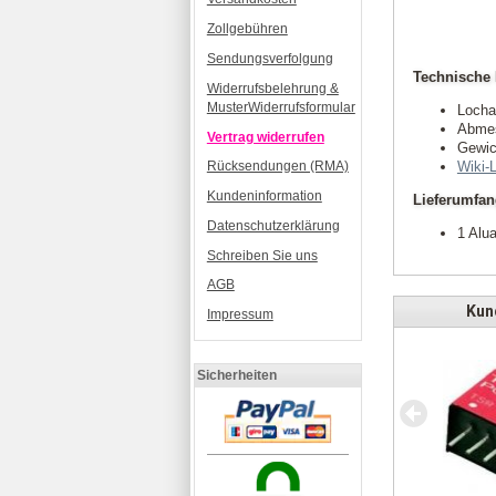
Zollgebühren
Sendungsverfolgung
Technische 
Widerrufsbelehrung &
MusterWiderrufsformular
Locha
Abmes
Vertrag widerrufen
Gewic
Wiki-
Rücksendungen (RMA)
Kundeninformation
Lieferumfa
Datenschutzerklärung
1 Alu
Schreiben Sie uns
AGB
Kund
Impressum
Sicherheiten
y Servo Adapter