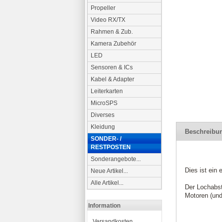
Propeller
Video RX/TX
Rahmen & Zub.
Kamera Zubehör
LED
Sensoren & ICs
Kabel & Adapter
Leiterkarten
MicroSPS
Diverses
Kleidung
Beschreibu
SONDER- /
RESTPOSTEN
Sonderangebote...
Dies ist ein
Neue Artikel...
Alle Artikel...
Der Lochabst
Motoren (und
Information
Versandkosten