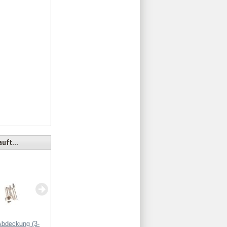
uft...
MK-USB im Ge
Abdeckung (3-