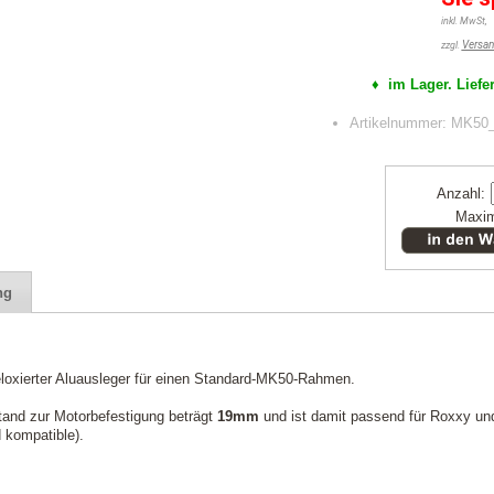
inkl. MwSt,
Versan
zzgl.
♦ im Lager. Liefer
Artikelnummer: MK
Anzahl:
Maxim
ng
 eloxierter Aluausleger für einen Standard-MK50-Rahmen.
and zur Motorbefestigung beträgt
19mm
und ist damit passend für Roxxy u
 kompatible).