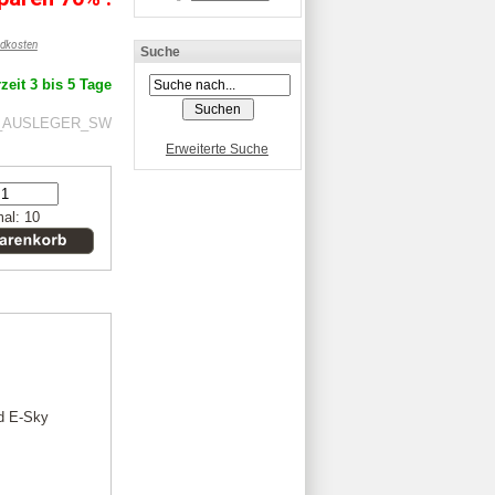
dkosten
Suche
zeit 3 bis 5 Tage
50_AUSLEGER_SW
Erweiterte Suche
al: 10
nd E-Sky