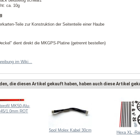
lack beidseitig schwarz
ht: ca. 10g
ng
erkarten-Teile zur Konstruktion der Seitenteile einer Haube
eckel" dient direkt die MKGPS-Platine (getrennt bestellen)
reibung im Wiki...
en, die diesen Artikel gekauft haben, haben auch diese Artikel geka
tprofil MK50-Alu-
 245/1.0mm ROT
5pol Molex Kabel 30cm
Hexa XL -R