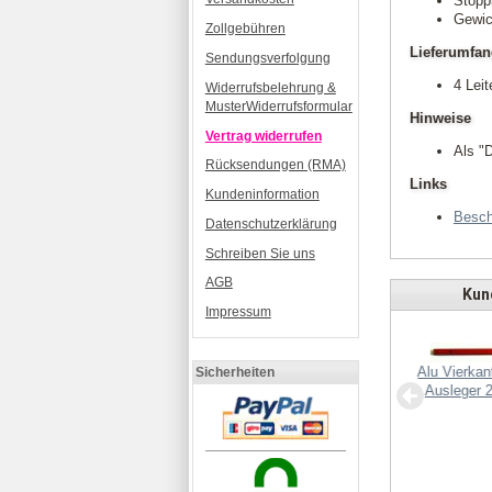
Stopp
Gewic
Zollgebühren
Lieferumfa
Sendungsverfolgung
4 Leit
Widerrufsbelehrung &
MusterWiderrufsformular
Hinweise
Vertrag widerrufen
Als "D
Rücksendungen (RMA)
Links
Kundeninformation
Besch
Datenschutzerklärung
Schreiben Sie uns
AGB
Kund
Impressum
Alu Vierkan
Sicherheiten
te 1x50pol, vergoldet,
Ausleger
gerade
MK30-Rahmenset (eloxiert)