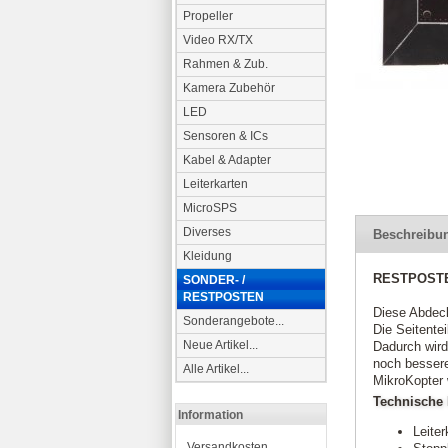
Propeller
Video RX/TX
Rahmen & Zub.
Kamera Zubehör
LED
Sensoren & ICs
Kabel & Adapter
Leiterkarten
MicroSPS
Diverses
Beschreibu
Kleidung
RESTPOSTEN
SONDER- /
RESTPOSTEN
Diese Abdeck
Sonderangebote...
Die Seitente
Neue Artikel...
Dadurch wird
noch bessere
Alle Artikel...
MikroKopter 
Technische 
Information
Leiter
Versandkosten