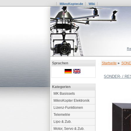
MikroKopter.de
Wiki
Re
Startseite
»
SOND
Sprachen
SONDER- / R
Kategorien
MK Basissets
MikroKopter Elektronik
Lizenz-Funktionen
Telemetrie
Lipo & Zub.
Motor, Servo & Zub.