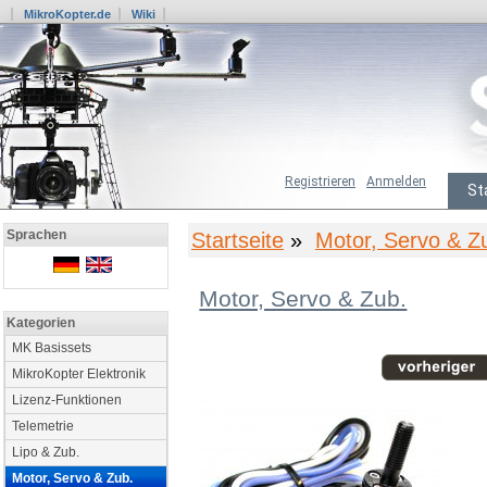
MikroKopter.de
Wiki
Registrieren
Anmelden
St
Sprachen
Startseite
»
Motor, Servo & Z
Motor, Servo & Zub.
Kategorien
MK Basissets
MikroKopter Elektronik
Lizenz-Funktionen
Telemetrie
Lipo & Zub.
Motor, Servo & Zub.