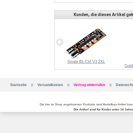
Kunden, die diesen Artikel gek
iftleiste 1x50pol, vergoldet,
gerade
Single BL-Ctrl V3 2XL
Gold
::
::
::
Startseite
Versandkosten
Vertrag widerrufen
Datenschu
Die hier im Shop angebotenen Produkte sind Modellbau-Artikel bzw
Die Artikel sind für Kinder unter 14 Jah