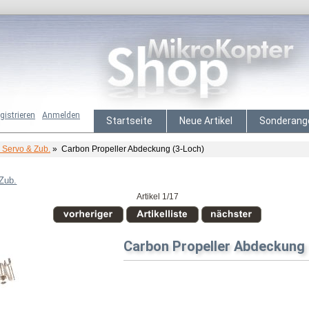
gistrieren
Anmelden
Startseite
Neue Artikel
Sonderang
, Servo & Zub.
» Carbon Propeller Abdeckung (3-Loch)
Zub.
Artikel 1/17
Carbon Propeller Abdeckung 