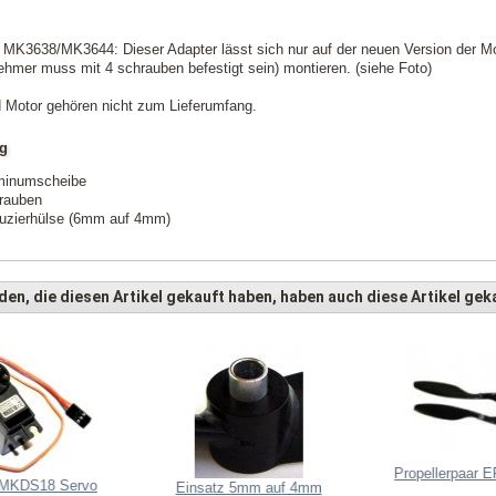
MK3638/MK3644: Dieser Adapter lässt sich nur auf der neuen Version der Mo
nehmer muss mit 4 schrauben befestigt sein) montieren. (siehe Foto)
d Motor gehören nicht zum Lieferumfang.
ng
minumscheibe
rauben
uzierhülse (6mm auf 4mm)
en, die diesen Artikel gekauft haben, haben auch diese Artikel geka
Propellerpaar 
 MKDS18 Servo
Einsatz 5mm auf 4mm