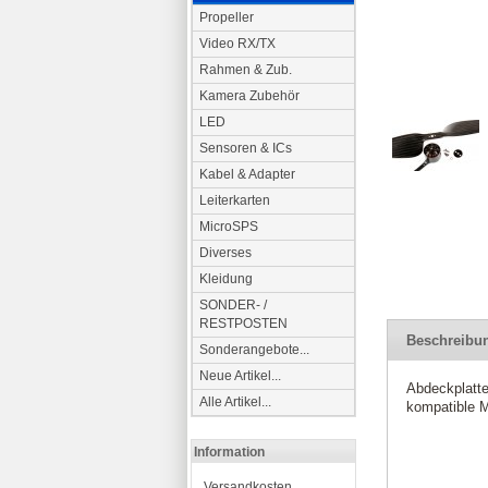
Propeller
Video RX/TX
Rahmen & Zub.
Kamera Zubehör
LED
Sensoren & ICs
Kabel & Adapter
Leiterkarten
MicroSPS
Diverses
Kleidung
SONDER- /
RESTPOSTEN
Beschreibu
Sonderangebote...
Neue Artikel...
Abdeckplatte
Alle Artikel...
kompatible M
Information
Versandkosten