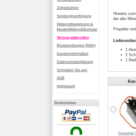
Zollgebühren
Hinweis zum 
Sendungsverfolgung
der alte Mit
Widerrufsbelehrung &
Propeller un
MusterWiderrufsformular
Vertrag widerrufen
Lieferumfa
Rücksendungen (RMA)
1 Alu
Kundeninformation
2 Sch
1 Red
Datenschutzerklärung
Schreiben Sie uns
AGB
Kund
Impressum
Alu Vierkantprofil MK30-Alu-
Sicherheiten
Ausleger 175/1.0mm ROT
Graupner
 Koax-Adapter ROT