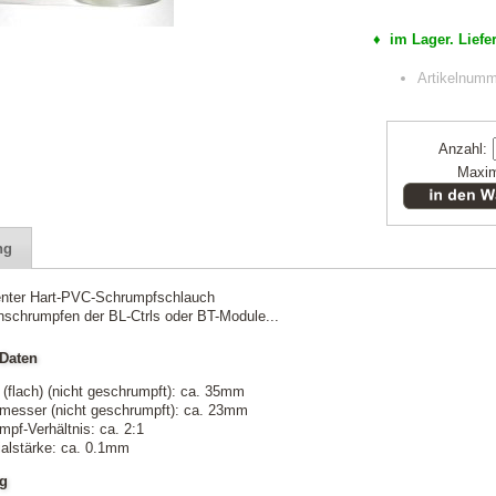
♦ im Lager. Liefer
Artikelnum
Anzahl:
Maxim
ng
enter Hart-PVC-Schrumpfschlauch
nschrumpfen der BL-Ctrls oder BT-Module...
Daten
 (flach) (nicht geschrumpft): ca. 35mm
messer (nicht geschrumpft): ca. 23mm
mpf-Verhältnis: ca. 2:1
ialstärke: ca. 0.1mm
ng