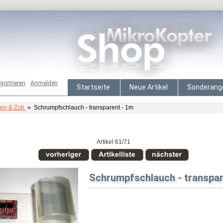
gistrieren
Anmelden
Startseite
Neue Artikel
Sonderang
n & Zub.
» Schrumpfschlauch - transparent - 1m
Artikel 61/71
Schrumpfschlauch - transpar