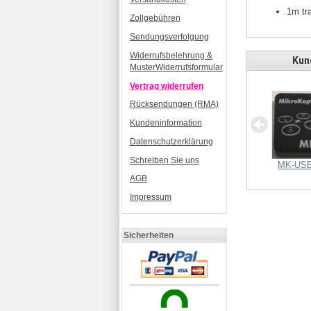
1m tr
Zollgebühren
Sendungsverfolgung
Widerrufsbelehrung &
Kund
MusterWiderrufsformular
Vertrag widerrufen
Rücksendungen (RMA)
Stiftleiste 1x50pol, vergoldet,
Kundeninformation
gerade
Datenschutzerklärung
Schreiben Sie uns
Molex Kabel 30cm
MK-USB
AGB
Impressum
Sicherheiten