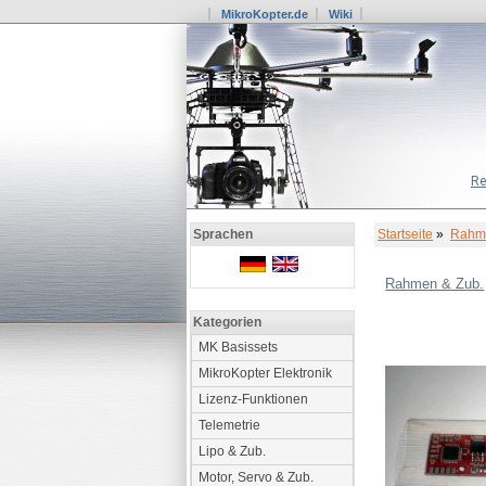
MikroKopter.de
Wiki
Re
Startseite
»
Rahme
Sprachen
Rahmen & Zub.
Kategorien
MK Basissets
MikroKopter Elektronik
Lizenz-Funktionen
Telemetrie
Lipo & Zub.
Motor, Servo & Zub.