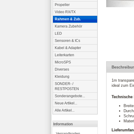
Propeller
Video RX/TX
Rahmen & Zub.
Kamera Zubehör
LED
Sensoren & ICs
Kabel & Adapter
Leiterkarten
MicroSPS
Beschreibu
Diverses
Kleidung
1m transpar
SONDER- /
ideal zum Ei
RESTPOSTEN
Sonderangebote...
Technische 
Neue Artikel...
Breite
Alle Artikel...
Durch
Schru
Mater
Information
Lieferumfa
Versandkosten