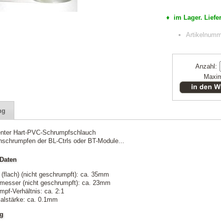
♦ im Lager. Liefer
Artikelnum
Anzahl:
Maxim
ng
enter Hart-PVC-Schrumpfschlauch
nschrumpfen der BL-Ctrls oder BT-Module...
Daten
 (flach) (nicht geschrumpft): ca. 35mm
messer (nicht geschrumpft): ca. 23mm
mpf-Verhältnis: ca. 2:1
ialstärke: ca. 0.1mm
ng