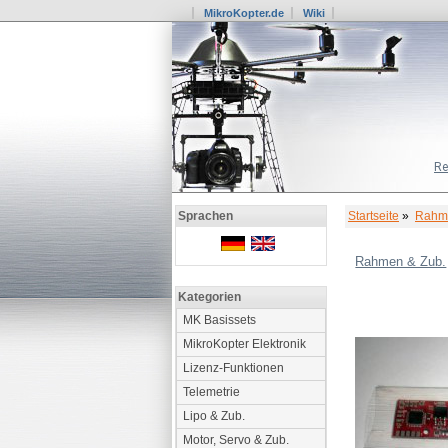
MikroKopter.de
Wiki
Re
Startseite
»
Rahme
Sprachen
Rahmen & Zub.
Kategorien
MK Basissets
MikroKopter Elektronik
Lizenz-Funktionen
Telemetrie
Lipo & Zub.
Motor, Servo & Zub.