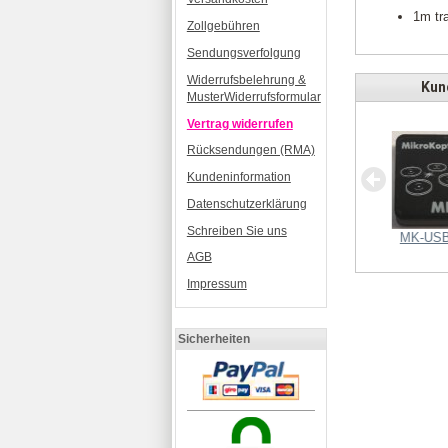
1m tr
Zollgebühren
Sendungsverfolgung
Widerrufsbelehrung &
Kund
MusterWiderrufsformular
Vertrag widerrufen
Rücksendungen (RMA)
Stiftleiste 1x50pol, vergoldet,
Kundeninformation
gerade
Datenschutzerklärung
Schreiben Sie uns
Molex Kabel 30cm
MK-USB
AGB
Impressum
Sicherheiten