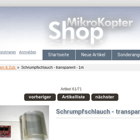
gistrieren
Anmelden
Startseite
Neue Artikel
Sonderang
n & Zub.
» Schrumpfschlauch - transparent - 1m
Artikel 61/71
Schrumpfschlauch - transpar