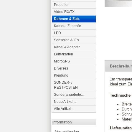
Propeller
Video RX/TX
Rahmen & Zub.
Kamera Zubehör
LED
Sensoren & ICs
Kabel & Adapter
Leiterkarten
MicroSPS
Beschreibu
Diverses
Kleidung
1m transpar
SONDER- /
ideal zum Ei
RESTPOSTEN
Sonderangebote...
Technische 
Neue Artikel...
Breite
Alle Artikel...
Durch
Schru
Mater
Information
Lieferumfa
Versandkosten