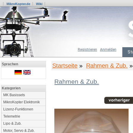
MikroKopter.de
Wiki
Registrieren
Anmelden
St
Sprachen
Startseite
»
Rahmen & Zub.
»
Rahmen & Zub.
Kategorien
MK Basissets
MikroKopter Elektronik
Lizenz-Funktionen
Telemetrie
Lipo & Zub.
Motor, Servo & Zub.