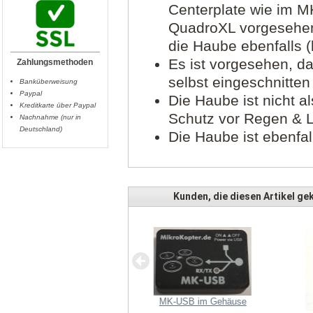
Centerplate wie im M
QuadroXL vorgesehen
die Haube ebenfalls 
Es ist vorgesehen, d
Zahlungsmethoden
selbst eingeschnitten
Banküberweisung
Paypal
Die Haube ist nicht a
Kreditkarte über Paypal
Schutz vor Regen & L
Nachnahme (nur in
Deutschland)
Die Haube ist ebenfal
Kunden, die diesen Artikel gek
nkenbuchse Stereo 2.5mm (10
Stück)
MK-USB im Gehäuse