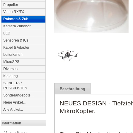
Propeller
Video RX/TX
Rahmen & Zub.
Kamera Zubehör
LED
Sensoren & ICs
Kabel & Adapter
Leiterkarten
MicroSPS
Diverses
Kleidung
SONDER- /
RESTPOSTEN
Beschreibung
Sonderangebote...
NEUES DESIGN - Tiefzieh
Neue Artikel...
MikroKopter.
Alle Artikel...
Information
Versandkosten