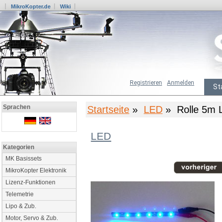
MikroKopter.de
Wiki
Registrieren
Anmelden
St
Sprachen
Startseite
»
LED
» Rolle 5m L
LED
Kategorien
MK Basissets
MikroKopter Elektronik
Lizenz-Funktionen
Telemetrie
Lipo & Zub.
Motor, Servo & Zub.