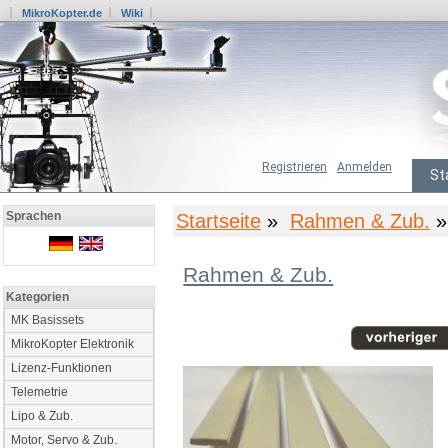
MikroKopter.de
Wiki
Registrieren
Anmelden
St
Sprachen
Startseite
»
Rahmen & Zub.
» 
Rahmen & Zub.
Kategorien
MK Basissets
MikroKopter Elektronik
Lizenz-Funktionen
Telemetrie
Lipo & Zub.
Motor, Servo & Zub.