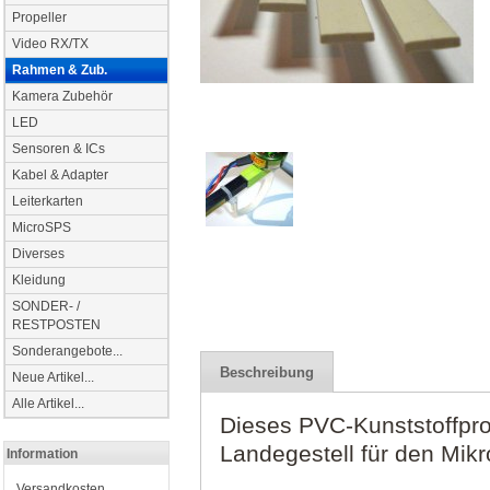
Propeller
Video RX/TX
Rahmen & Zub.
Kamera Zubehör
LED
Sensoren & ICs
Kabel & Adapter
Leiterkarten
MicroSPS
Diverses
Kleidung
SONDER- /
RESTPOSTEN
Sonderangebote...
Beschreibung
Neue Artikel...
Alle Artikel...
Dieses PVC-Kunststoffprof
Landegestell für den Mikr
Information
Versandkosten