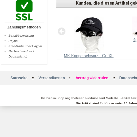
Kunden, die diesen Artikel gek
Zahlungsmethoden
Banküberweisung
4
Paypal
Kreditkarte über Paypal
Nachnahme (nur in
MK Kappe schwarz - Gr. L
MK Kappe schwarz - Gr. XL
Deutschland)
::
::
::
Startseite
Versandkosten
Vertrag widerrufen
Datenschu
Die hier im Shop angebotenen Produkte sind Modellbau-Artikel bzw
Die Artikel sind für Kinder unter 14 Jah