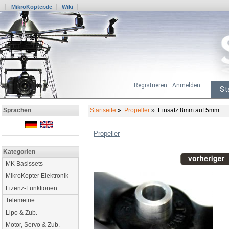
MikroKopter.de
Wiki
Registrieren
Anmelden
St
Startseite
»
Propeller
» Einsatz 8mm auf 5mm
Sprachen
Propeller
Kategorien
MK Basissets
MikroKopter Elektronik
Lizenz-Funktionen
Telemetrie
Lipo & Zub.
Motor, Servo & Zub.