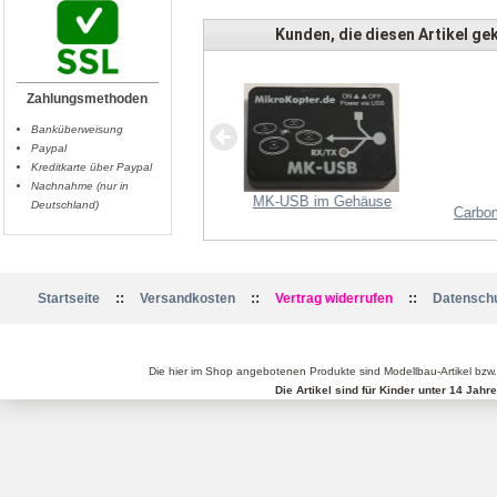
Kunden, die diesen Artikel gek
Zahlungsmethoden
Banküberweisung
Paypal
Kreditkarte über Paypal
Nachnahme (nur in
MK-USB im Gehäuse
Deutschland)
Carbon
ropeller 16x5.5 CFK - links
::
::
::
Startseite
Versandkosten
Vertrag widerrufen
Datenschu
Die hier im Shop angebotenen Produkte sind Modellbau-Artikel bzw
Die Artikel sind für Kinder unter 14 Jah