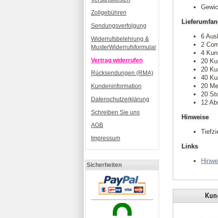
Gewic
Zollgebühren
Lieferumfa
Sendungsverfolgung
6 Aus
Widerrufsbelehrung &
2 Com
MusterWiderrufsformular
4 Kun
Vertrag widerrufen
20 Ku
20 Ku
Rücksendungen (RMA)
40 Ku
20 Me
Kundeninformation
20 St
Datenschutzerklärung
12 Ab
Schreiben Sie uns
Hinweise
AGB
Tiefzi
Impressum
Links
Hinwe
Sicherheiten
Kund