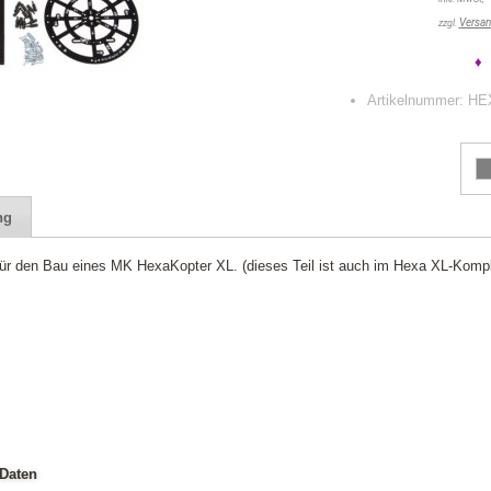
Versan
zzgl.
♦ 
Artikelnummer: 
ng
r den Bau eines MK HexaKopter XL. (dieses Teil ist auch im Hexa XL-Kompl
Daten