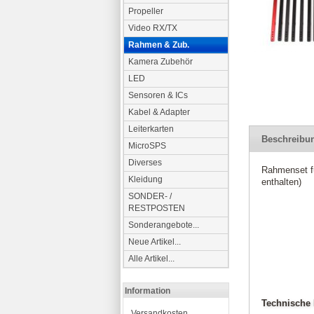
Propeller
Video RX/TX
Rahmen & Zub.
Kamera Zubehör
LED
Sensoren & ICs
Kabel & Adapter
Leiterkarten
Beschreibu
MicroSPS
Diverses
Rahmenset fü
Kleidung
enthalten)
SONDER- /
RESTPOSTEN
Sonderangebote...
Neue Artikel...
Alle Artikel...
Information
Technische 
Versandkosten