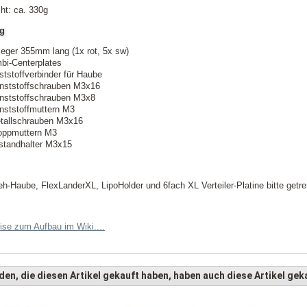
ht: ca. 330g
ng
leger 355mm lang (1x rot, 5x sw)
bi-Centerplates
ststoffverbinder für Haube
nststoffschrauben M3x16
nststoffschrauben M3x8
nststoffmuttern M3
tallschrauben M3x16
oppmuttern M3
standhalter M3x15
eh-Haube, FlexLanderXL, LipoHolder und 6fach XL Verteiler-Platine bitte getre
ise zum Aufbau im Wiki....
en, die diesen Artikel gekauft haben, haben auch diese Artikel geka