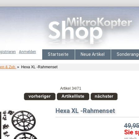
gistrieren
Anmelden
Startseite
Neue Artikel
Sonderang
n & Zub.
» Hexa XL -Rahmenset
Artikel 34/71
Hexa XL -Rahmenset
49,9
Sie s
inkl. MwSt,