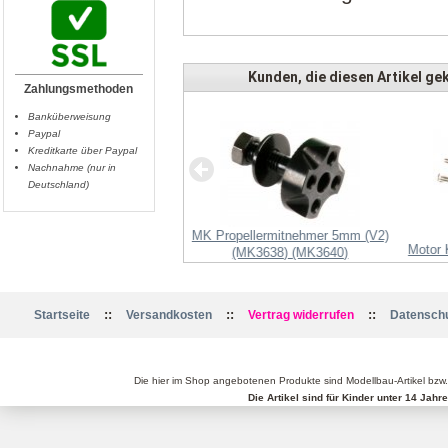
Kunden, die diesen Artikel gek
Zahlungsmethoden
Banküberweisung
Paypal
Kreditkarte über Paypal
Nachnahme (nur in
Deutschland)
Lipo-Anschlusskabel XT60
MK Propellermitnehmer 5mm (V2)
Motor
(MK3638) (MK3640)
::
::
::
Startseite
Versandkosten
Vertrag widerrufen
Datenschu
Die hier im Shop angebotenen Produkte sind Modellbau-Artikel bzw
Die Artikel sind für Kinder unter 14 Jah