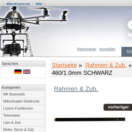
MikroKopter.de
Wiki
Registrieren
Anmelden
St
Sprachen
Startseite
»
Rahmen & Zub.
»
460/1.0mm SCHWARZ
Rahmen & Zub.
Kategorien
MK Basissets
MikroKopter Elektronik
Lizenz-Funktionen
Telemetrie
Lipo & Zub.
Motor, Servo & Zub.