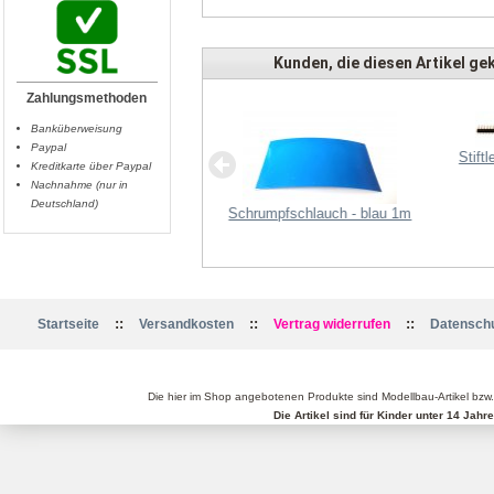
Kunden, die diesen Artikel gek
Zahlungsmethoden
Banküberweisung
Paypal
Stift
Kreditkarte über Paypal
Nachnahme (nur in
Deutschland)
Schrumpfschlauch - blau 1m
Lade-Adapterkabel XT60
::
::
::
Startseite
Versandkosten
Vertrag widerrufen
Datenschu
Die hier im Shop angebotenen Produkte sind Modellbau-Artikel bzw
Die Artikel sind für Kinder unter 14 Jah