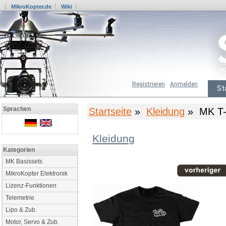
MikroKopter.de
Wiki
Registrieren
Anmelden
St
Sprachen
Startseite
»
Kleidung
» MK T-S
Kleidung
Kategorien
MK Basissets
MikroKopter Elektronik
Lizenz-Funktionen
Telemetrie
Lipo & Zub.
Motor, Servo & Zub.