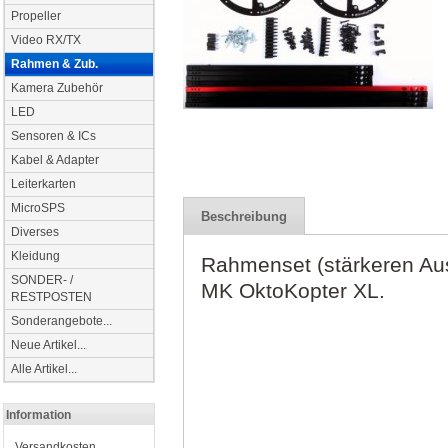
Propeller
Video RX/TX
Rahmen & Zub.
Kamera Zubehör
LED
Sensoren & ICs
Kabel & Adapter
Leiterkarten
MicroSPS
Beschreibung
Diverses
Kleidung
Rahmenset (stärkeren Aus
SONDER- /
MK OktoKopter XL.
RESTPOSTEN
Sonderangebote...
Neue Artikel...
Alle Artikel...
Information
Versandkosten