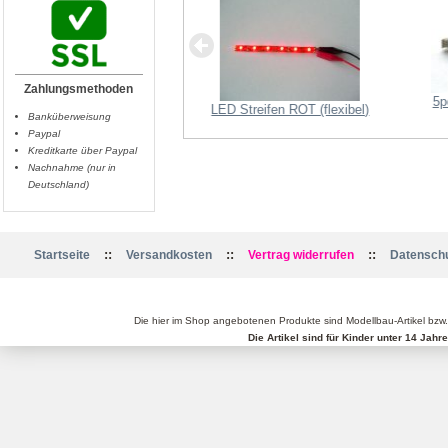
I2C-Bus Splitter
Zahlungsmethoden
5p
LED Streifen ROT (flexibel)
Banküberweisung
Paypal
Kreditkarte über Paypal
Nachnahme (nur in
Deutschland)
::
::
::
Startseite
Versandkosten
Vertrag widerrufen
Datenschu
Die hier im Shop angebotenen Produkte sind Modellbau-Artikel bzw
Die Artikel sind für Kinder unter 14 Jah