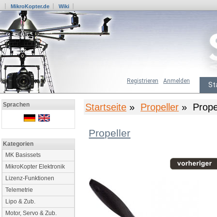
MikroKopter.de
Wiki
Registrieren
Anmelden
St
Sprachen
Startseite
»
Propeller
» Propel
Propeller
Kategorien
MK Basissets
MikroKopter Elektronik
Lizenz-Funktionen
Telemetrie
Lipo & Zub.
Motor, Servo & Zub.