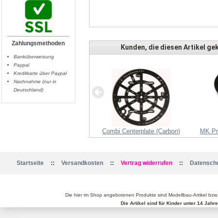
Zahlungsmethoden
Kunden, die diesen Artikel gek
Banküberweisung
Paypal
Kreditkarte über Paypal
Nachnahme (nur in
Deutschland)
Videokabel 2x Cinch 6m
Combi Centerplate (Carbon)
MK Pr
::
::
::
Startseite
Versandkosten
Vertrag widerrufen
Datenschu
Die hier im Shop angebotenen Produkte sind Modellbau-Artikel bzw
Die Artikel sind für Kinder unter 14 Jah