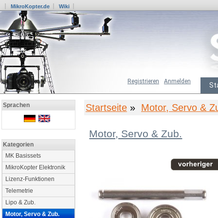
MikroKopter.de
Wiki
Registrieren
Anmelden
St
Sprachen
Startseite
»
Motor, Servo & Z
Motor, Servo & Zub.
Kategorien
MK Basissets
MikroKopter Elektronik
Lizenz-Funktionen
Telemetrie
Lipo & Zub.
Motor, Servo & Zub.