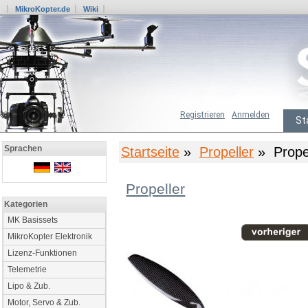
MikroKopter.de
Wiki
Registrieren
Anmelden
St
Sprachen
Startseite
»
Propeller
» Propel
Propeller
Kategorien
MK Basissets
MikroKopter Elektronik
Lizenz-Funktionen
Telemetrie
Lipo & Zub.
Motor, Servo & Zub.